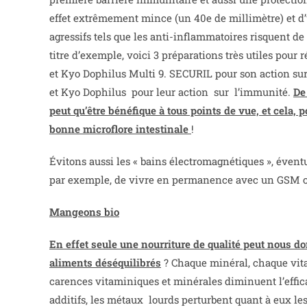
effet extrêmement mince (un 40e de millimètre) et d’u
agressifs tels que les anti-inflammatoires risquent d
titre d’exemple, voici 3 préparations très utiles pour r
et Kyo Dophilus Multi 9. SECURIL pour son action sur la
et Kyo Dophilus pour leur action sur l’immunité.
De
peut qu’être bénéfique à tous points de vue, et cela,
bonne microflore intestinale
!
Évitons aussi les « bains électromagnétiques », évent
par exemple, de vivre en permanence avec un GSM coll
Mangeons bio
En effet seule une nourriture de qualité peut nous 
aliments déséquilibrés
? Chaque minéral, chaque vita
carences vitaminiques et minérales diminuent l’effica
additifs, les métaux lourds perturbent quant à eux 