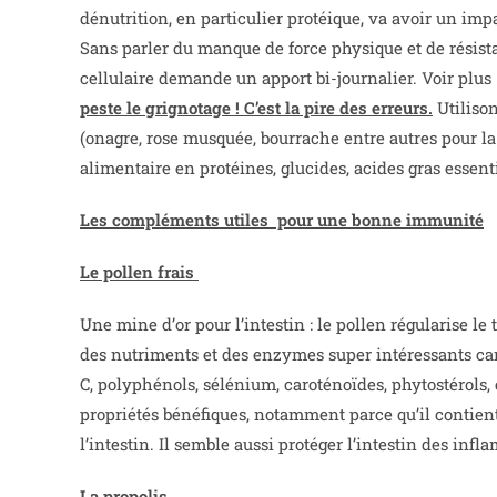
dénutrition, en particulier protéique, va avoir un imp
Sans parler du manque de force physique et de résist
cellulaire demande un apport bi-journalier. Voir plus
peste le grignotage ! C’est la pire des erreurs.
Utilison
(onagre, rose musquée, bourrache entre autres pour la
alimentaire en protéines, glucides, acides gras essent
Les compléments utiles pour une bonne immunité
Le pollen frais
Une mine d’or pour l’intestin : le pollen régularise l
des nutriments et des enzymes super intéressants car
C, polyphénols, sélénium, caroténoïdes, phytostérols, e
propriétés bénéfiques, notamment parce qu’il contien
l’intestin. Il semble aussi protéger l’intestin des inf
La propolis