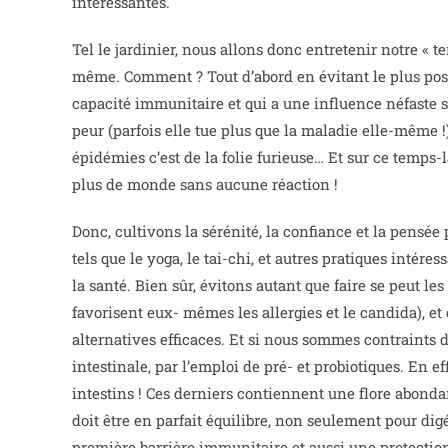
intéressantes.
Tel le jardinier, nous allons donc entretenir notre « t
même. Comment ? Tout d’abord en évitant le plus possi
capacité immunitaire et qui a une influence néfaste s
peur (parfois elle tue plus que la maladie elle-même !
épidémies c’est de la folie furieuse… Et sur ce temps-
plus de monde sans aucune réaction !
Donc, cultivons la sérénité, la confiance et la pensée
tels que le yoga, le tai-chi, et autres pratiques intér
la santé. Bien sûr, évitons autant que faire se peut le
favorisent eux- mêmes les allergies et le candida), et
alternatives efficaces. Et si nous sommes contraints d
intestinale, par l’emploi de pré- et probiotiques. En e
intestins ! Ces derniers contiennent une flore abonda
doit être en parfait équilibre, non seulement pour digér
première barrière immunitaire et aussi une protectio