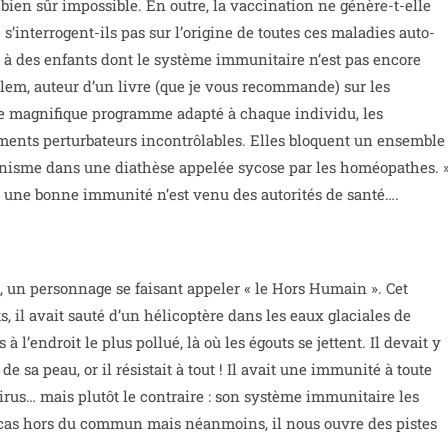
t bien sûr impossible. En outre, la vaccination ne génère-t-elle
s’interrogent-ils pas sur l’origine de toutes ces maladies auto-
à des enfants dont le système immunitaire n’est pas encore
illem, auteur d’un livre (que je vous recommande) sur les
 ce magnifique programme adapté à chaque individu, les
ments perturbateurs incontrôlables. Elles bloquent un ensemble
anisme dans une diathèse appelée sycose par les homéopathes. »
r une bonne immunité n’est venu des autorités de santé….
e, un personnage se faisant appeler « le Hors Humain ». Cet
, il avait sauté d’un hélicoptère dans les eaux glaciales de
 à l’endroit le plus pollué, là où les égouts se jettent. Il devait y
de sa peau, or il résistait à tout ! Il avait une immunité à toute
 virus… mais plutôt le contraire : son système immunitaire les
cas hors du commun mais néanmoins, il nous ouvre des pistes