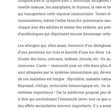
lymphocytes B, lymphocytes T, anticorps, antigènes, 
moelle osseuse, les amygdales, le thymus, la rate et 
qui transportent cette réponse immunitaire. Toutes l
immunitaires, même l’arbre broncho-pulmonaire sans o
chaque jour des adultes et même des enfants, qui prés
d’antibiotiques qui dépriment encore davantage cett
Les allergies qui, elles aussi, viennent d’un dérèg
d’une personne sur trois et bientôt d’une sur deux. Le
rhume des foins, urticaire, œdème, rhinite, etc. Un a
immunes. L’auto – immunité joue un rôle dans plus de
sont attaquées par le système immunitaire qui, devenu 
de ces maladies est longue : thyroïdite, maladie cœli
Raynaud, vitiligo, rectocolite hémorragique etc. On l
extrême importance ! Car la médecine propose peu de
à-dire qui neutralisent l’immunité (avec tout ce qu
des effets secondaires souvent importants. Il y a a