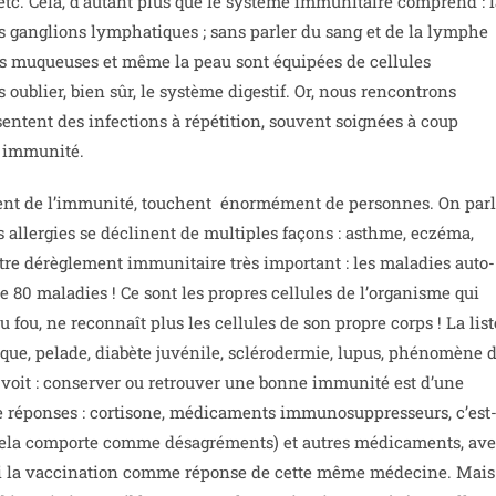
etc. Cela, d’autant plus que le système immunitaire comprend : l
les ganglions lymphatiques ; sans parler du sang et de la lymphe
es muqueuses et même la peau sont équipées de cellules
ublier, bien sûr, le système digestif. Or, nous rencontrons
entent des infections à répétition, souvent soignées à coup
e immunité.
lement de l’immunité, touchent énormément de personnes. On par
s allergies se déclinent de multiples façons : asthme, eczéma,
utre dérèglement immunitaire très important : les maladies auto-
 80 maladies ! Ce sont les propres cellules de l’organisme qui
fou, ne reconnaît plus les cellules de son propre corps ! La list
aque, pelade, diabète juvénile, sclérodermie, lupus, phénomène 
e voit : conserver ou retrouver une bonne immunité est d’une
 réponses : cortisone, médicaments immunosuppresseurs, c’est
e cela comporte comme désagréments) et autres médicaments, av
ussi la vaccination comme réponse de cette même médecine. Mais