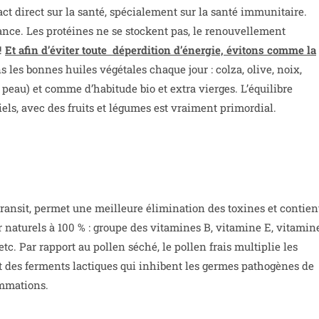
act direct sur la santé, spécialement sur la santé immunitaire.
ance. Les protéines ne se stockent pas, le renouvellement
 !
Et afin d’éviter toute déperdition d’énergie, évitons comme la
s les bonnes huiles végétales chaque jour : colza, olive, noix,
 peau) et comme d’habitude bio et extra vierges. L’équilibre
iels, avec des fruits et légumes est vraiment primordial.
e transit, permet une meilleure élimination des toxines et contien
 naturels à 100 % : groupe des vitamines B, vitamine E, vitamin
tc. Par rapport au pollen séché, le pollen frais multiplie les
t des ferments lactiques qui inhibent les germes pathogènes de
lammations.