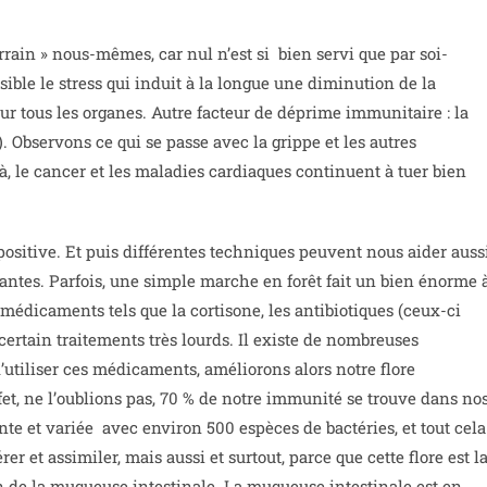
errain » nous-mêmes, car nul n’est si bien servi que par soi-
ble le stress qui induit à la longue une diminution de la
ur tous les organes. Autre facteur de déprime immunitaire : la
). Observons ce qui se passe avec la grippe et les autres
là, le cancer et les maladies cardiaques continuent à tuer bien
 positive. Et puis différentes techniques peuvent nous aider auss
essantes. Parfois, une simple marche en forêt fait un bien énorme 
s médicaments tels que la cortisone, les antibiotiques (ceux-ci
 certain traitements très lourds. Il existe de nombreuses
’utiliser ces médicaments, améliorons alors notre flore
ffet, ne l’oublions pas, 70 % de notre immunité se trouve dans no
nte et variée avec environ 500 espèces de bactéries, et tout cela
er et assimiler, mais aussi et surtout, parce que cette flore est l
n de la muqueuse intestinale. La muqueuse intestinale est en