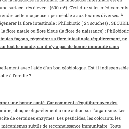
ne surface très élevée ! (600 m²). C’est dire si les médicaments
e rendre cette muqueuse « perméable » aux toxines diverses. À
égénérer la flore intestinale : Philobiotic ( 24 souches) , SECURI
 flore natale ou flore bleue (la flore de naissance) ; Philobiotic
 toutes façons, régénérer sa flore intestinale régulièrement, ne
 pour tout le monde, car il n’y a pas de bonne immunité sans
uellement avec l’aide d’un bon géobiologue. Est-il indispensable
é à l’oreille ?
donner une bonne santé. Car comment s’équilibrer avec des
mine, chaque oligo-élément a une action sur l’organisme. Les
cité de certaines enzymes. Les pesticides, les colorants, les
les mécanismes subtils de reconnaissance immunitaire. Toute