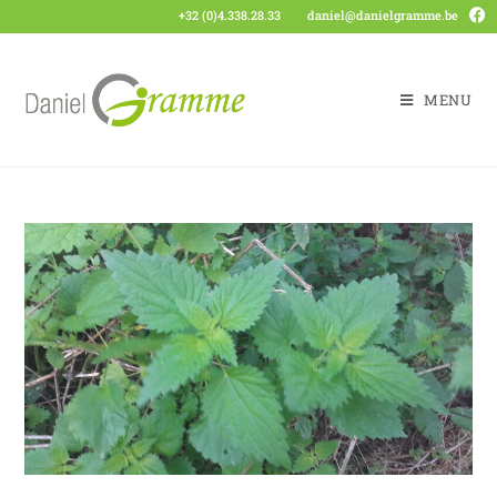
+32 (0)4.338.28.33
daniel@danielgramme.be
MENU