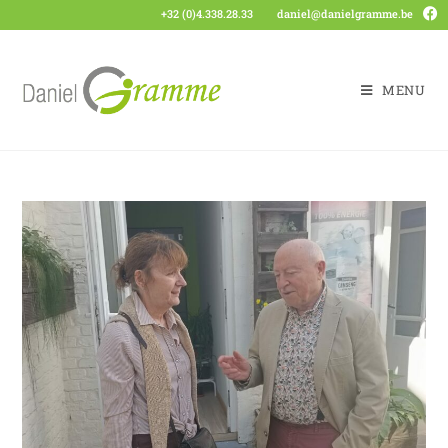
+32 (0)4.338.28.33
daniel@danielgramme.be
MENU