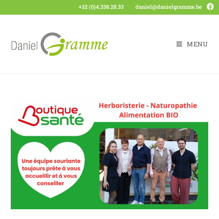
+32 (0)4.338.28.33
daniel@danielgramme.be
MENU