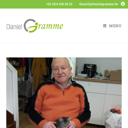
+32 (0)4.338.28.33
daniel@danielgramme.be
MENU