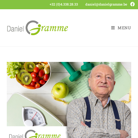
+32 (0)4.338.28.33
daniel@danielgramme.be
MENU