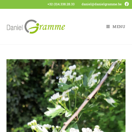
+32 (0)4.338.28.33
daniel@danielgramme.be
MENU