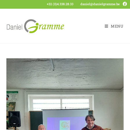
+32 (0)4.338.28.33
daniel@danielgramme.be
MENU