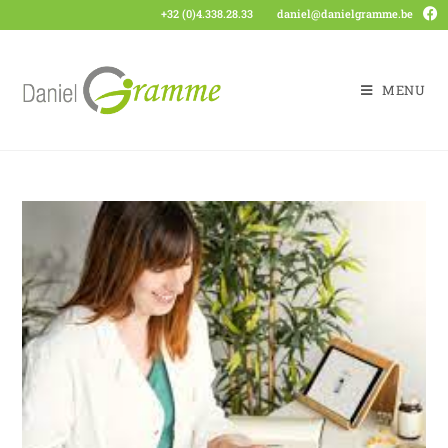
+32 (0)4.338.28.33
daniel@danielgramme.be
MENU