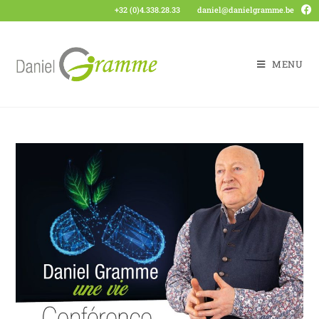
+32 (0)4.338.28.33
daniel@danielgramme.be
MENU