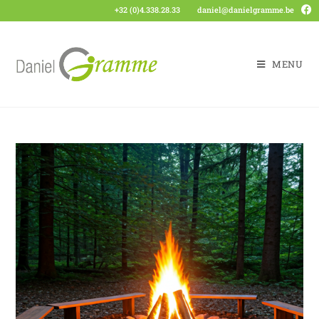
+32 (0)4.338.28.33
daniel@danielgramme.be
MENU