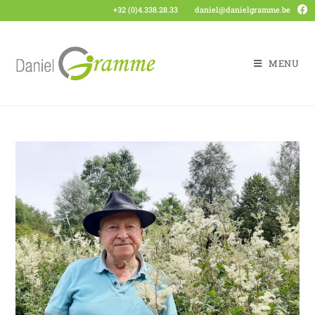
+32 (0)4.338.28.33
daniel@danielgramme.be
MENU