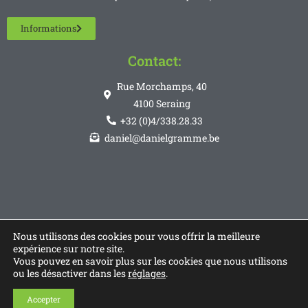
Informations
Contact:
Rue Morchamps, 40
4100 Seraing
+32 (0)4/338.28.33
daniel@danielgramme.be
Nous utilisons des cookies pour vous offrir la meilleure
expérience sur notre site.
Vous pouvez en savoir plus sur les cookies que nous utilisons
ou les désactiver dans les
réglages
.
Accepter
© Copyright 2026 - Réaliser par
Code Communication