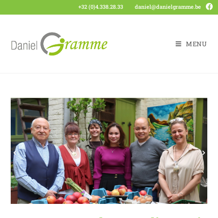
+32 (0)4.338.28.33
daniel@danielgramme.be
MENU