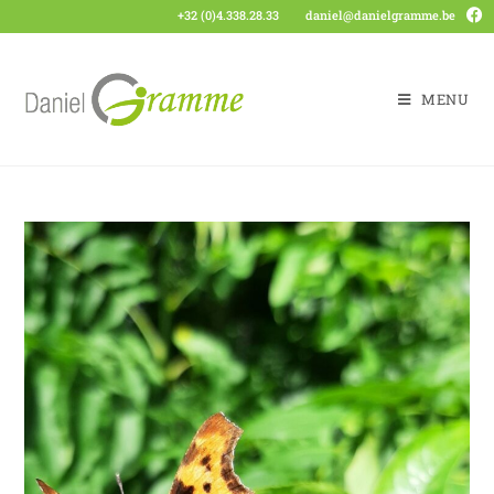
+32 (0)4.338.28.33
daniel@danielgramme.be
MENU