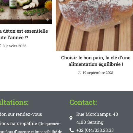
a détox est essentielle
ute l’année !?
8 janvier 2026
Choisir le bon pain, la clé d’une
alimentation équilibrée !
19 septembre 2021
ltations:
Contact:
tion sur rendez-vous
Rue Morchamps, 40
4100 Seraing
tions naturopathie
(Uniquement
+32 (0)4/338.28.33
sauf cas d’urgence et impossibilité de