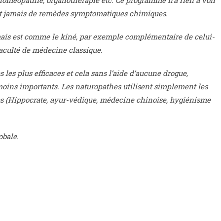
 homéopathie, organothérapie etc. Ce programme n’a rien à voir
it jamais de remèdes symptomatiques chimiques.
ais est comme le kiné, par exemple complémentaire de celui-
faculté de médecine classique.
es plus efficaces et cela sans l’aide d’aucune drogue,
moins importants. Les naturopathes utilisent simplement les
ues (Hippocrate, ayur-védique, médecine chinoise, hygiénisme
obale.