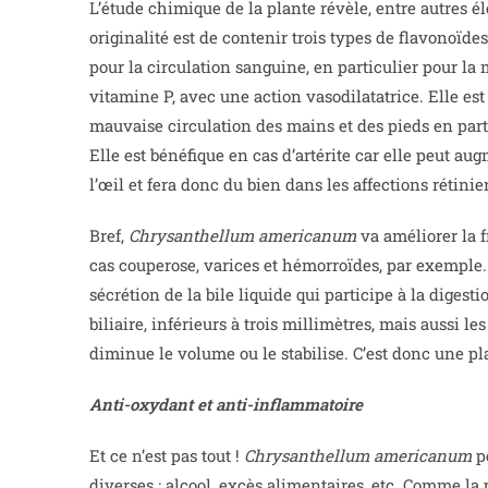
L’étude chimique de la plante révèle, entre autres é
originalité est de contenir trois types de flavonoïde
pour la circulation sanguine, en particulier pour la 
vitamine P, avec une action vasodilatatrice. Elle est
mauvaise circulation des mains et des pieds en part
Elle est bénéfique en cas d’artérite car elle peut au
l’œil et fera donc du bien dans les affections rétinie
Bref,
Chrysanthellum americanum
va améliorer la f
cas couperose, varices et hémorroïdes, par exemple. La
sécrétion de la bile liquide qui participe à la digest
biliaire, inférieurs à trois millimètres, mais aussi le
diminue le volume ou le stabilise. C’est donc une plan
Anti-oxydant et anti-inflammatoire
Et ce n’est pas tout !
Chrysanthellum americanum
pe
diverses : alcool, excès alimentaires, etc. Comme la 