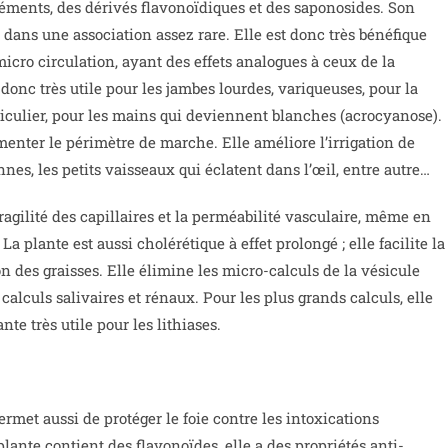
léments, des dérivés flavonoïdiques et des saponosides. Son
s dans une association assez rare. Elle est donc très bénéfique
micro circulation, ayant des effets analogues à ceux de la
 donc très utile pour les jambes lourdes, variqueuses, pour la
iculier, pour les mains qui deviennent blanches (acrocyanose).
gmenter le périmètre de marche. Elle améliore l’irrigation de
nnes, les petits vaisseaux qui éclatent dans l’œil, entre autre…
ragilité des capillaires et la perméabilité vasculaire, même en
 plante est aussi cholérétique à effet prolongé ; elle facilite la
ion des graisses. Elle élimine les micro-calculs de la vésicule
s calculs salivaires et rénaux. Pour les plus grands calculs, elle
te très utile pour les lithiases.
rmet aussi de protéger le foie contre les intoxications
plante contient des flavonoïdes, elle a des propriétés anti-