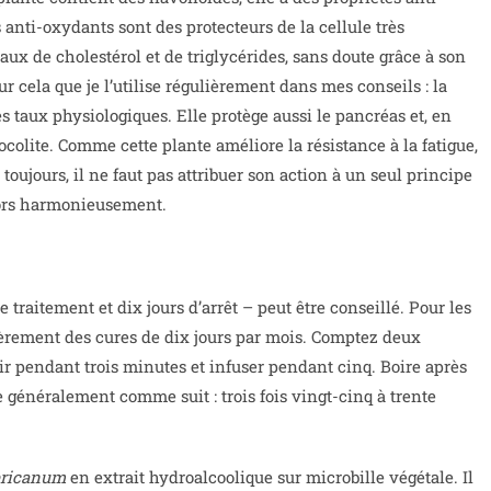
anti-oxydants sont des protecteurs de la cellule très
taux de cholestérol et de triglycérides, sans doute grâce à son
ur cela que je l’utilise régulièrement dans mes conseils : la
es taux physiologiques. Elle protège aussi le pancréas et, en
ocolite. Comme cette plante améliore la résistance à la fatigue,
oujours, il ne faut pas attribuer son action à un seul principe
alors harmonieusement.
 traitement et dix jours d’arrêt – peut être conseillé. Pour les
ulièrement des cures de dix jours par mois. Comptez deux
llir pendant trois minutes et infuser pendant cinq. Boire après
ise généralement comme suit : trois fois vingt-cinq à trente
ericanum
en extrait hydroalcoolique sur microbille végétale. Il