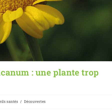
canum : une plante trop
ils santés
/
Découvertes