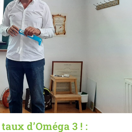
 taux d’Oméga 3 ! :